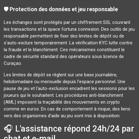
🛡️ Protection des données et jeu responsable
Les échanges sont protégés par un chiffrement SSL couvrant
les transactions et la space fortuna connexion. Des outils de jeu
responsable permettent de fixer des limites de dépôt ou de
s'auto-exclure temporairement. La vérification KYC lutte contre
la fraude et le blanchiment. Ces mécanismes constituent le
cadre de sécurité standard des opérateurs sous licence de
Curaçao.
Les limites de dépôt se règlent sur une base journalière,
hebdomadaire ou mensuelle depuis l'espace personnel. Une
pause de jeu et l'auto-exclusion encadrent les sessions pour les
joueurs qui le souhaitent. Les procédures anti-blanchiment
(AML) imposent la traçabilité des mouvements en crypto
comme en euros. En cas de comportement à risque, des liens
vers des organismes d'aide au jeu sont mis à disposition.
🎧 L'assistance répond 24h/24 par
chat et e-mail