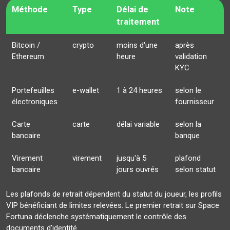
Méthode
Type
Délai de
Note
traitement
Bitcoin /
crypto
moins d'une
après
Ethereum
heure
validation
KYC
Portefeuilles
e-wallet
1 à 24 heures
selon le
électroniques
fournisseur
Carte
carte
délai variable
selon la
bancaire
banque
Virement
virement
jusqu'à 5
plafond
bancaire
jours ouvrés
selon statut
Les plafonds de retrait dépendent du statut du joueur, les profils
VIP bénéficiant de limites relevées. Le premier retrait sur Space
Fortuna déclenche systématiquement le contrôle des
documents d'identité.