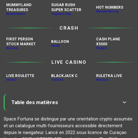
MUMMYLAND
SUGAR RUSH
HOT NUMBERS
TREASURES
SUPER SCATTER
Mancala Gaming
Belatra Games
Pragmatic Play
CRASH
FIRST PERSON
CASH PLANE
BALLOON
STOCK MARKET
X5000
Spribe
Evolution
Playtech
LIVE CASINO
LIVE ROULETTE
BLACKJACK C
RULETKA LIVE
Iconic21
Evolution
Evolution
Table des matières
Table des matières
🎰 Le catalogue réunit plus de 2 500 machines à
Space Fortuna se distingue par une orientation crypto assumée
sous et jeux de table
et un catalogue multi-fournisseurs accessible directement
🎮 Machines à sous et mécaniques
depuis le navigateur. Lancé en 2022 sous licence de Curaçao
🃏 Jeux de table et cartes