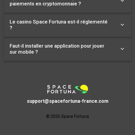
vérification KYC préalable est requise pour tout premier 
paiements en cryptomonnaie ?
mail et le mot de passe définis à l'inscription. En cas 
retrait.
d'oubli, une fonction de réinitialisation permet de 
récupérer l'accès. La connexion est protégée par un 
Oui, le casino accepte le Bitcoin et l'Ethereum en dépôt 
Le casino Space Fortuna est-il réglementé
chiffrement SSL.
?
comme en retrait. Les montants crypto sont convertis 
dans la devise du compte au taux en vigueur. Le dépôt 
minimum reste fixé à 20 €, cartes et e-wallets étant 
Space Fortuna opère sous licence de Curaçao numéro 
Faut-il installer une application pour jouer
également disponibles.
sur mobile ?
8048/JAZ2022-052, via l'exploitant InovaPlay B.V. Cette 
juridiction offshore ne dépend pas d'une régulation 
française spécifique. La licence impose néanmoins des 
Non, l'accès mobile passe par le navigateur, sans 
obligations de vérification KYC et de jeu responsable.
application à télécharger. Le site est optimisé pour iOS et 
Android et donne accès aux jeux, aux dépôts et à la space 
fortuna connexion. Une application dédiée serait en 
préparation.
support@spacefortuna-france.com
© 2026 Space Fortuna