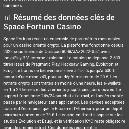
bancaires.
📊 Résumé des données clés de
Space Fortuna Casino
Space Fortuna réunit un ensemble de paramètres mesurables
pour un casino orienté crypto. La plateforme fonctionne depuis
2022 sous licence de Curaçao 8048/JAZ2022-052, avec
InovaPlay B.V. comme exploitant. Le catalogue dépasse 2 500
titres issus de Pragmatic Play, Hacksaw Gaming, Evolution et
Ezugi. Le bonus de bienvenue s'élève à 150 % jusqu'à 500 €
assorti d'une mise x40, pour un dépôt minimum de 20 €. Les
retraits crypto sont traités en moins d'une heure, les e-wallets
en 1 à 24 heures et les virements jusqu'à cinq jours ouvrés. Le
support fonctionne 24h/24 par chat et e-mail, et l'accès mobile
passe par le navigateur sans application. Les devises acceptées
couvrent l'euro ainsi que le Bitcoin et l'Ethereum, pour un dépôt
minimum commun de 20 €. Le casino en direct s'appuie sur les
studios Evolution et Ezugi, et la vérification KYC reste obligatoire
avant le premier retrait. Ces données résument le