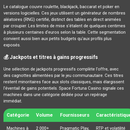
Le catalogue couvre roulette, blackjack, baccarat et poker en
versions logicielles. Ces jeux utilisent un générateur de nombres
aléatoires (RNG) certifié, distinct des tables en direct animées
par croupier. Les limites de mise s'étalent de quelques centimes
à plusieurs centaines d'euros selon la table. Cette segmentation
convient aussi bien aux petits budgets qu'aux profils plus
exposés.
💰 Jackpots et titres à gains progressifs
Une sélection de jackpots progressifs complète l'offre, avec
des cagnottes alimentées par le jeu communautaire. Ces titres
restent minoritaires face aux slots classiques, mais élargissent
l'éventail de gains potentiels. Space Fortuna Casino signale ces
machines dans une catégorie dédiée pour un repérage
immédiat.
Catégorie
Volume
Fournisseurs
Caractéristiqu
Machines à
2 000+
Pragmatic Play,
RTP et volatilité